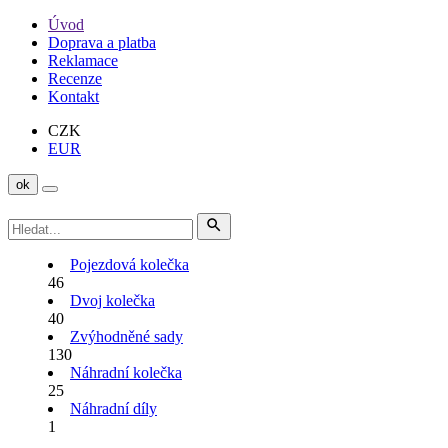
Úvod
Doprava a platba
Reklamace
Recenze
Kontakt
CZK
EUR
ok
Pojezdová kolečka
46
Dvoj kolečka
40
Zvýhodněné sady
130
Náhradní kolečka
25
Náhradní díly
1