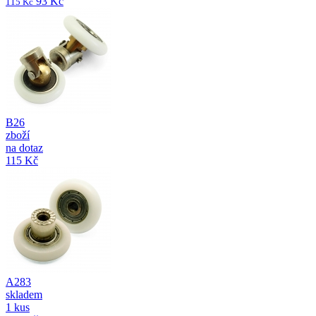
93 Kč
115 Kč
B26
zboží
na dotaz
115 Kč
A283
skladem
1 kus