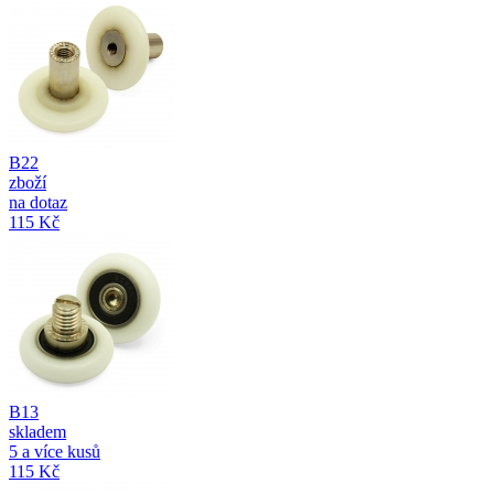
B22
zboží
na dotaz
115 Kč
B13
skladem
5 a více kusů
115 Kč