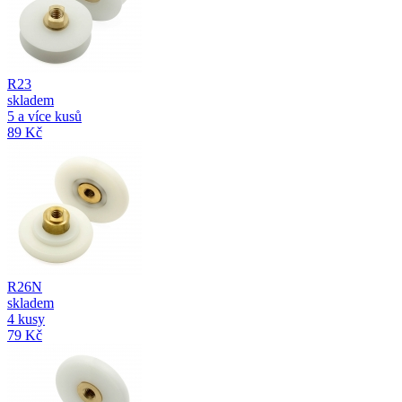
R23
skladem
5 a více kusů
89 Kč
R26N
skladem
4 kusy
79 Kč