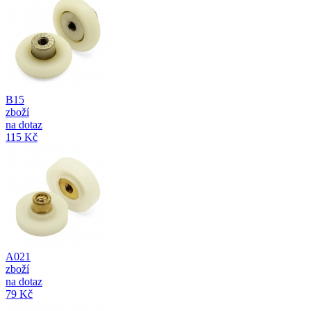
B15
zboží
na dotaz
115 Kč
A021
zboží
na dotaz
79 Kč