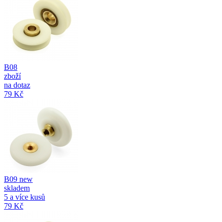
B08
zboží
na dotaz
79 Kč
B09 new
skladem
5 a více kusů
79 Kč