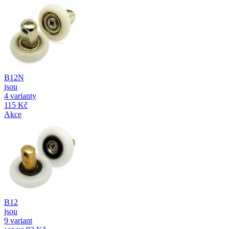
B12N
jsou
4 varianty
115 Kč
Akce
B12
jsou
9 variant