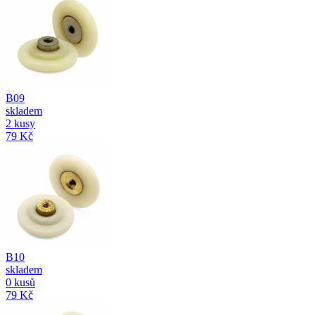
B09
skladem
2 kusy
79 Kč
B10
skladem
0 kusů
79 Kč