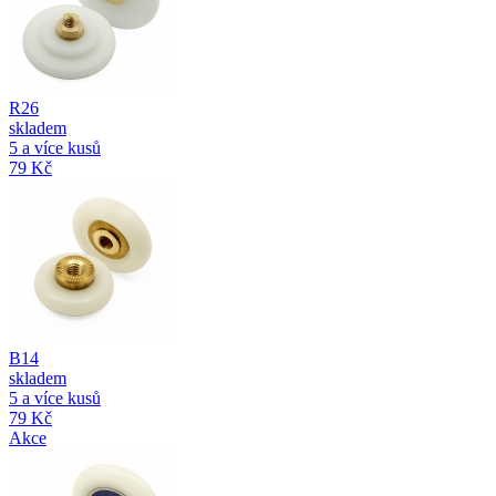
R26
skladem
5 a více kusů
79 Kč
B14
skladem
5 a více kusů
79 Kč
Akce