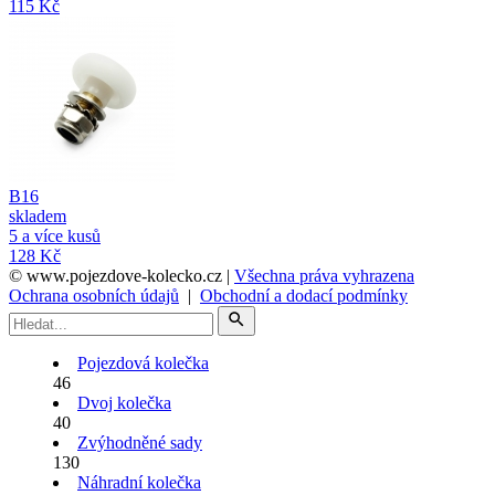
115 Kč
B16
skladem
5 a více kusů
128 Kč
© www.pojezdove-kolecko.cz
|
Všechna práva vyhrazena
Ochrana osobních údajů
|
Obchodní a dodací podmínky
Pojezdová kolečka
46
Dvoj kolečka
40
Zvýhodněné sady
130
Náhradní kolečka