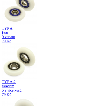
TYP A
jsou
9 variant
79 Kč
TYP A-2
skladem
5 a více kusů
79 Kč