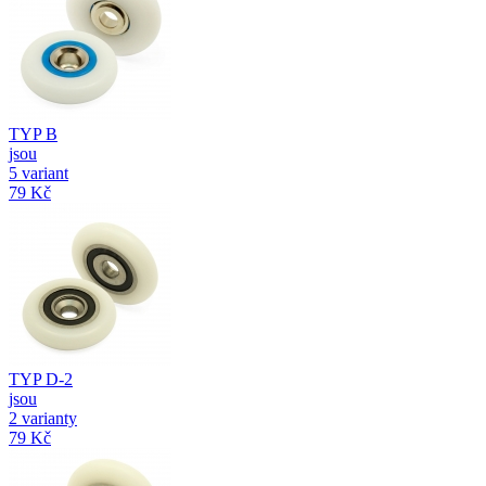
TYP B
jsou
5 variant
79 Kč
TYP D-2
jsou
2 varianty
79 Kč