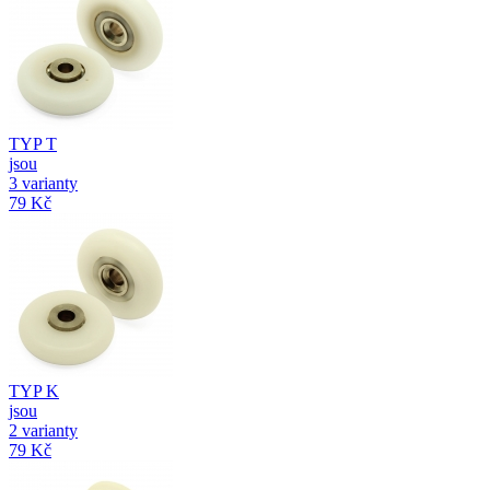
TYP T
jsou
3 varianty
79 Kč
TYP K
jsou
2 varianty
79 Kč