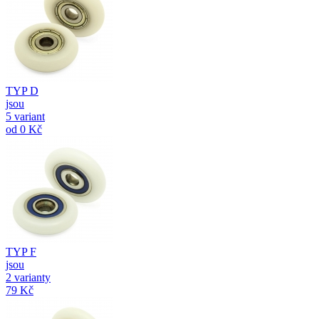
TYP D
jsou
5 variant
od
0 Kč
TYP F
jsou
2 varianty
79 Kč